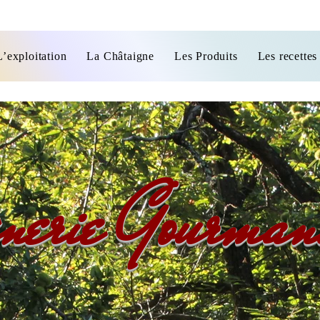
L’exploitation
La Châtaigne
Les Produits
Les recettes
nerie Gourman