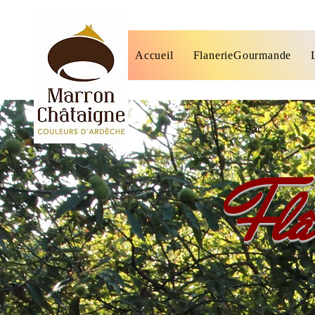
Accueil
FlanerieGourmande
< Back
Flâ