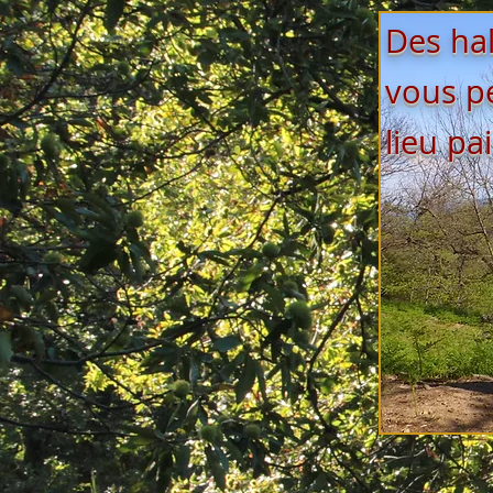
Des ha
vous p
lieu pa