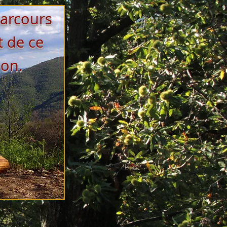
parcours
t de ce
ion.