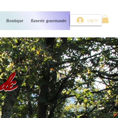
Log In
Boutique
flanerie gourmande
Contact
Reservation
de