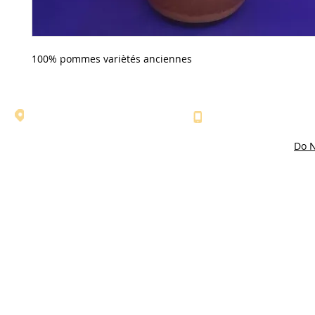
100% pommes variètés anciennes
l'adresse: 607 route du Monteil - Le
Numéro de téléphone
Fabre - 07110 LABOULE
04 75 37 12 83
Do N