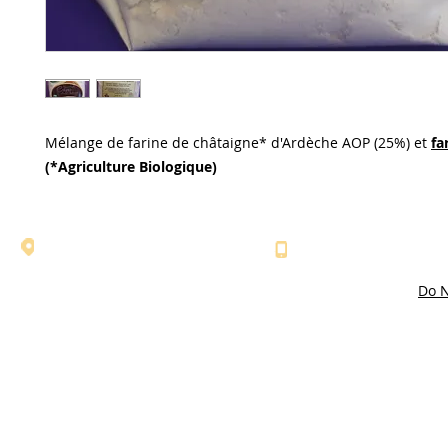
Mélange de farine de châtaigne* d'Ardèche AOP (25%) et
fa
(*Agriculture Biologique)
l'adresse: 607 route du Monteil - Le
Numéro de téléphone
Fabre - 07110 LABOULE
04 75 37 12 83
Do N